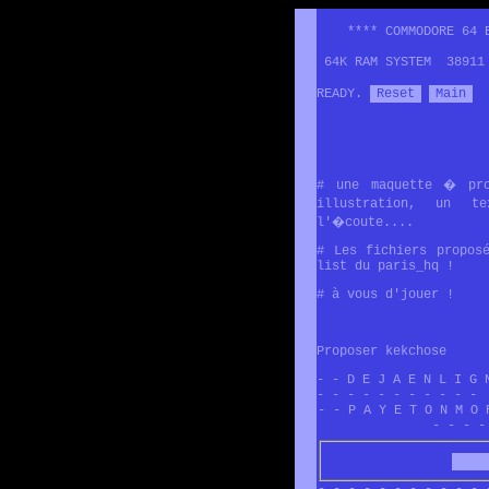
**** COMMODORE 64 B
64K RAM SYSTEM 38911 
READY.
Reset
Main
# une maquette � pro
illustration, un 
l'�coute....
# Les fichiers propos
list du paris_hq !
# à vous d'jouer !
Proposer kekchose
- - D E J A E N L I G 
- - - - - - - - - - -
- - P A Y E T O N M O 
- - - -
- - - - - - - - - - - 