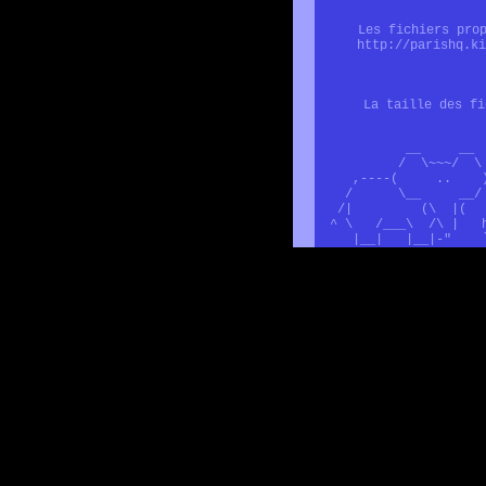
Les fichiers pro
http://parishq.ki
La taille des f
__ _
/ \~~~/
,----( .. 
/ \__ __
/| (\ |(
^ \ /___\ /\ | h
|__| |__|-" `