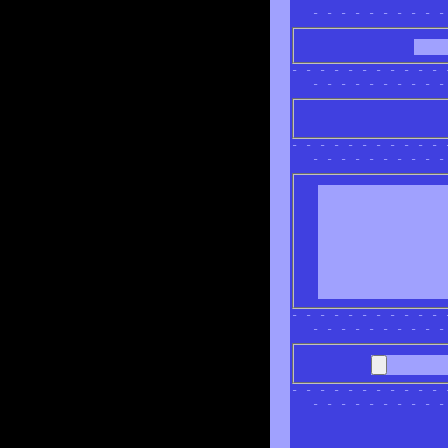
- - - - - - - - - -
- - - - - - - - - - - 
- - - - - - - - - -
- - - - - - - - - - - 
- - - - - - - - - -
- - - - - - - - - - - 
- - - - - - - - - -
- - - - - - - - - - - 
- - - - - - - - - -